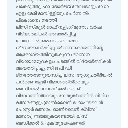
പങ്കെടുത്തു. ഫാ. ജോർജ്ജ് തേലക്കാട്ടും ഡോ.
എളു മേരി മാമ്പിള്ളിയും ചേർന്ന് തീം
പ്രകാശനം നടത്തി.
ലിസി സ്‌കൂൾ ഓഫ് നഴ്സിംഗ് മൂന്നാം വർഷ
വിദ്യാത്ഥികൾ അവതരിപ്പിച്ച
ബോധവൽക്കരണ മൈം ഷോ
ശ്രദ്ധയാകർഷിച്ചു. ശ്വാസകോശത്തിന്റെ
ആരോഗ്യത്തിനുതകുന്ന ശ്വസന
വ്യായാമമുറകളും ചടങ്ങിൽ വിദ്യാർത്ഥികൾ
അവതരിപ്പിച്ചു. സി ഒ പി ഡി
ദിനത്തോടനുബന്ധിച്ച് ലിസി ആശുപത്രിയിൽ
പൾമണോളജി വിഭാഗത്തിൻ്റെയും
മെഡിക്കല്
സോഷ്യല്
വര്
ക്ക്
വിഭാഗത്തിൻ്റെയും നേതൃത്വത്തിൽ വിവിധ
മത്സരങ്ങളും (ഓൺലൈൻ & ഓഫ്‌ലൈൻ
പോസ്റ്റർ മത്സരം, ഓൺലൈൻ ക്വിസ്
മത്സരം) നടത്തുകയുണ്ടായി, ലിസി
മെഡിക്കൽ & എജ്യൂക്കേഷണൽ