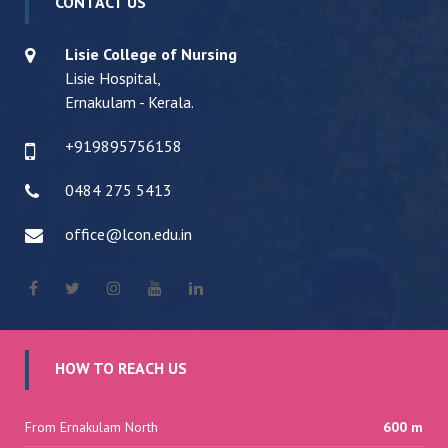
CONTACT US
Lisie College of Nursing
Lisie Hospital,
Ernakulam - Kerala.
+919895756158
0484 275 5413
office@lcon.edu.in
HOW TO REACH US
From Ernakulam North
600 m