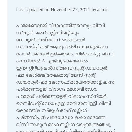
Last Updated on November 25, 2021 by
admin
പൾമണോളജി വിഭാഗത്തിൻ്റെയും ലിസി
സ്‌കൂൾ ഓഫ് നഴ്സിങ്ങിന്റെയും
നേതൃത്വത്തിലാണ് ചടങ്ങുകൾ
സംഘടിപ്പിച്ചത്. ആശുപത്രി ഡയറക്ടർ ഫാ.
പോൾ കരേടൻ ഉദ്‌ഘാടനം നിർവഹിച്ചു. ലിസി
മെഡിക്കൽ & എജ്യൂക്കേഷണൽ
ഇൻസ്റ്റിറ്റ്യൂഷൻസ് അസിസ്റ്റന്റ് ഡയറക്ടർ
ഫാ. ജോർജ്ജ് തേലക്കാട്ട്, അസിസ്റ്റന്റ്
ഡയറക്ടർ ഫാ. ജോസഫ് മാക്കോതക്കാട്ട്, ലിസി
പൾമണോളജി വിഭാഗം മേധാവി ഡോ.
പരമേശ്‌, പൾമണോളജി വിഭാഗം സീനിയർ
റെസിഡന്റ് ഡോ. എളു മേരി മാമ്പിള്ളി, ലിസി
കോളേജ് & സ്‌കൂൾ ഓഫ് നഴ്സിംഗ്
പ്രിൻസിപ്പൽ പ്രൊ. ഡോ. ഉഷാ മാരാത്ത്.
ലിസി സ്‌കൂൾ ഓഫ് നഴ്സിംഗ് ട്യൂട്ടർ അഞ്ചു
ഇമ്മാനുവൽ എന്നിവർ വിശിഷ്ട അതിഥികളായി